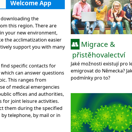
Welcome App
Germany
 downloading the
om this region. There are
in your new environment,
e the acclimatization easier
Migrace &
👥
ctively support you with many
přistěhovalectví
Jaké možnosti existují pro 
 find specific contacts for
emigrovat do Německa? Jak
 which can answer questions
podmínky pro to?
pic. This ranges from
case of medical emergencies
ublic offices and authorities,
 for joint leisure activities.
ct them during the specified
by telephone, by mail or in