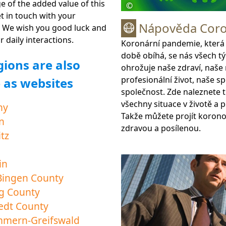
 of the added value of this
©
t in touch with your
Nápověda Cor
😷
 We wish you good luck and
r daily interactions.
Koronární pandemie, která
době obíhá, se nás všech tý
gions are also
ohrožuje naše zdraví, naše 
profesionální život, naše sp
e as websites
společnost. Zde naleznete t
všechny situace v životě a 
ny
Takže můžete projít korono
n
zdravou a posílenou.
tz
in
Bingen County
g County
edt County
mern-Greifswald