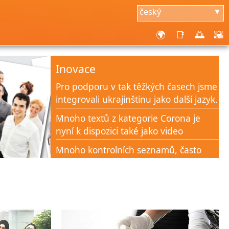
český
▼
🌍
📑
🌅
🌇
Inovace
Pro podporu v tak těžkých časech jsme
integrovali ukrajinštinu jako další jazyk.
Mnoho textů z kategorie Corona je
nyní k dispozici také jako video
Mnoho kontrolních seznamů, často
kladených otázek a dokumentů
dostupných v části Corona Help
Nová kategorie Corona-Aid na
podporu všech lidí v této době krize
znalostmi