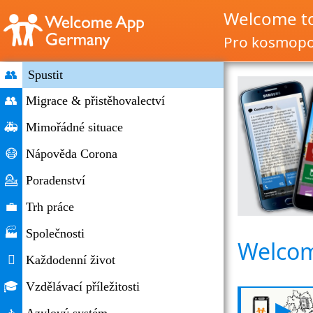
Welcome t
Pro kosmopol
👥
Spustit
👥
Migrace & přistěhovalectví
🚑
Mimořádné situace
😷
Nápověda Corona
💁
Poradenství
💼
Trh práce
🏭
Společnosti
Welcom

Každodenní život
🎓
Vzdělávací příležitosti
▶