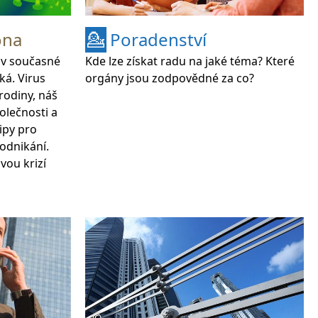
pomohou začít pracovat ve světě práce
Animovaná vysvětlení videa přímo v
ona
Poradenství
💁
mnoha oblastech pomáhá s
 v současné
Kde lze získat radu na jaké téma? Které
jednoduchým porozuměním a výukou
ká. Virus
orgány jsou zodpovědné za co?
němčiny
rodiny, náš
Nyní také k dispozici v polštině a
olečnosti a
češtině pro lepší sousedství
ipy pro
podnikání.
Oblast vzdělávacích nabídek pomáhá s
vou krizí
úspěšným osvojením jazyka pro lepší
pochopení
Nový region Vorpommern-Greifswald
kraj dostupný ke stažení