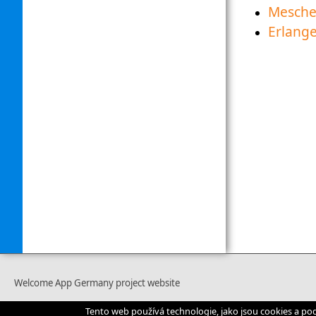
Mesch
Erlang
Welcome App Germany project website
Tento web používá technologie, jako jsou cookies a po