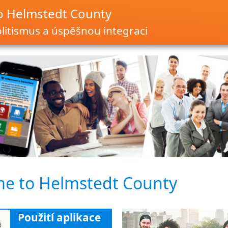
o Helmstedt County
itismus a úspěšnou integraci
e to Helmstedt County
Použití aplikace