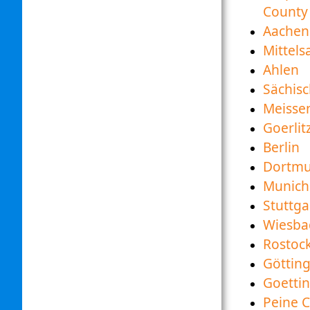
County
Aachen
Mittel
Ahlen
Sächis
Meisse
Goerlit
Berlin
Dortm
Munich
Stuttga
Wiesba
Rostoc
Göttin
Goetti
Peine 