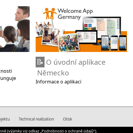
O úvodní aplikace
📝
žnosti
Německo
 funguje
Informace o aplikaci
ojektu
Technical realization
Otisk
mně (výjimky viz odkaz „Podrobnosti o ochraně údajů“).