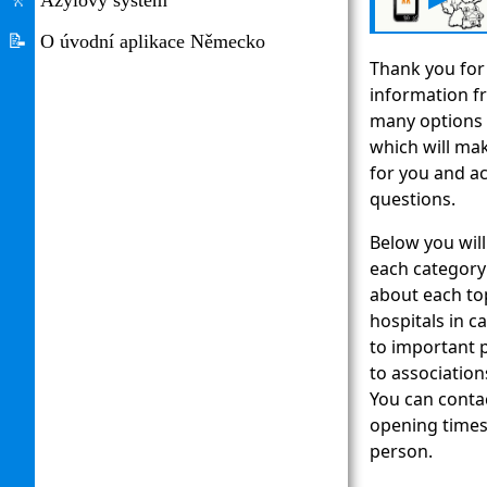
🚶
Azylový systém
📝
O úvodní aplikace Německo
Thank you for
information fr
many options 
which will mak
for you and a
questions.
Below you will
each category
about each to
hospitals in 
to important p
to associations
You can conta
opening times 
person.