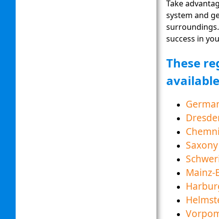
Take advantage
system and ge
surroundings.
success in you
These re
availabl
Germa
Dresde
Chemni
Saxony
Schwer
Mainz-
Harbur
Helmst
Vorpom