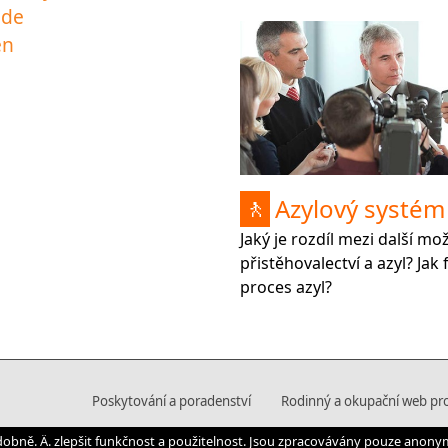
ede
en
Azylový systém
🚶
Jaký je rozdíl mezi další mo
přistěhovalectví a azyl? Jak
proces azyl?
Poskytování a poradenství
Rodinný a okupační web pr
dobně. Ä. zlepšit funkčnost a použitelnost. Jsou zpracovávány pouze anony