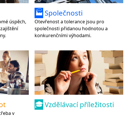
©
Společnosti
🏭
domé úspěch,
Otevřenost a tolerance jsou pro
zajištění
společnosti přidanou hodnotou a
ny.
konkurenčními výhodami.
ot
Vzdělávací příležitosti
🎓
třeba v